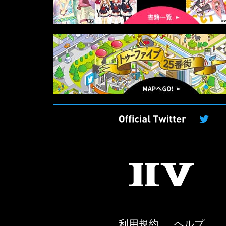
マ
ッ
プ
へ
II
V
利用規約
ヘルプ