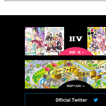
書
籍
一
覧
マ
ッ
プ
へ