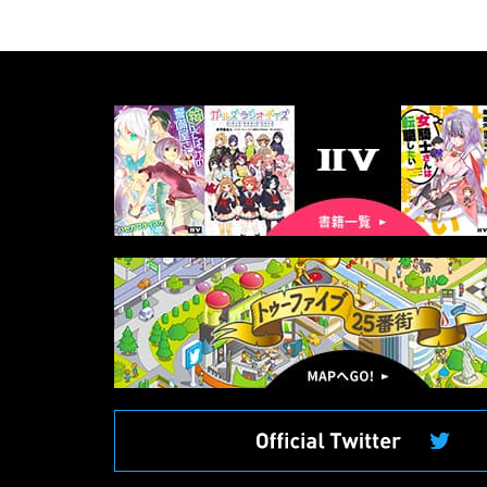
書
籍
一
覧
マ
ッ
プ
へ