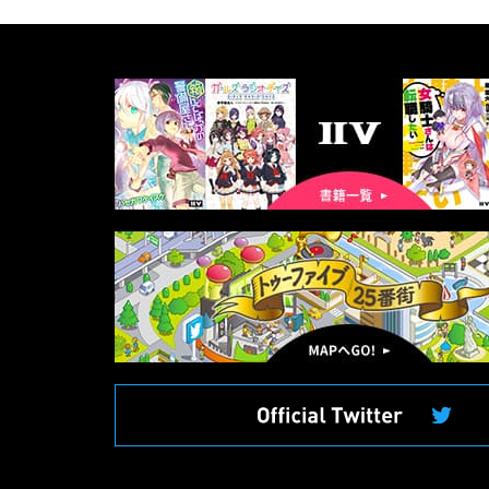
書
籍
一
覧
マ
ッ
プ
へ