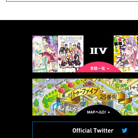
書
籍
一
覧
マ
ッ
プ
へ