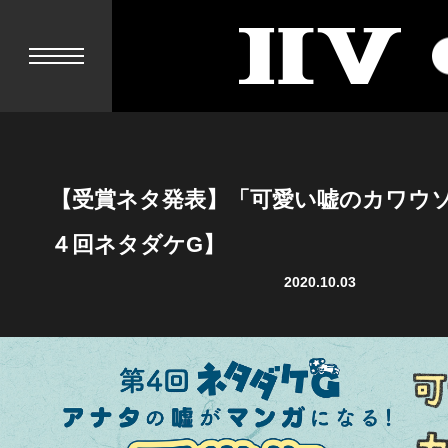
II
V
【受賞ネタ発表】「可愛い嘘のカワウ
４回ネタダケG】
2020.10.03
NEWS