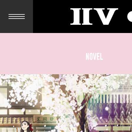
II
V
ハ
ル
ク
レ
ナ
CONTENTS
イ
IMAGE
ニ