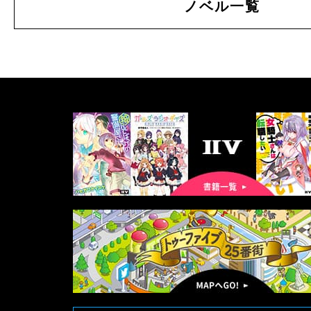
ノベル一覧
書
籍
一
覧
マ
ッ
プ
へ