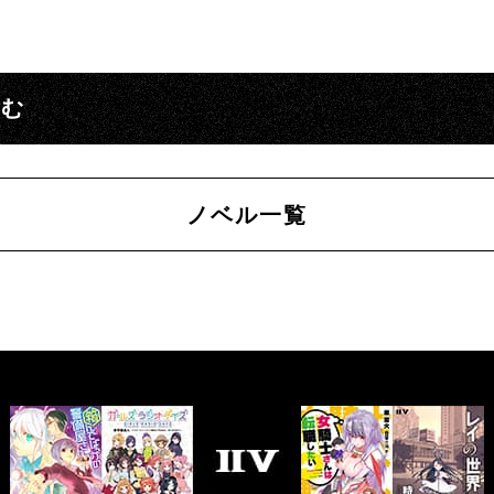
読む
ノベル一覧
書
籍
一
覧