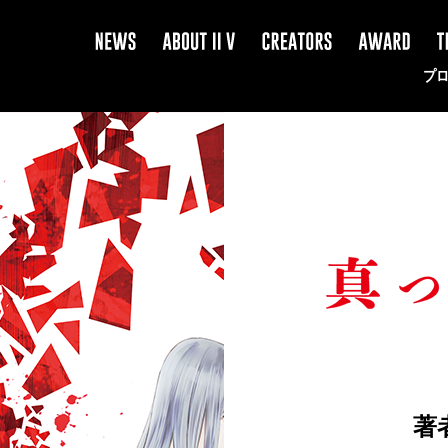
NEWS
ABOUT
CREATOR
AWARD
TI
II
V
プ
著