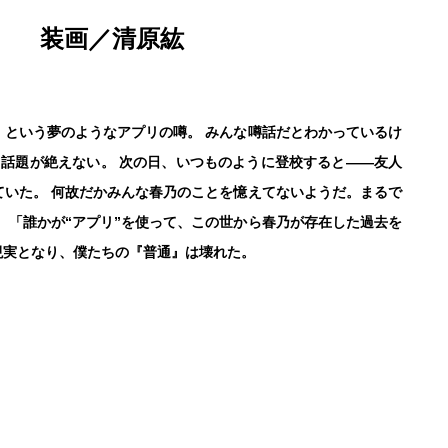
装画／清原紘
】という夢のようなアプリの噂。 みんな噂話だとわかっているけ
と話題が絶えない。 次の日、いつものように登校すると――友人
ていた。 何故だかみんな春乃のことを憶えてないようだ。まるで
 「誰かが“アプリ”を使って、この世から春乃が存在した過去を
現実となり、僕たちの『普通』は壊れた。