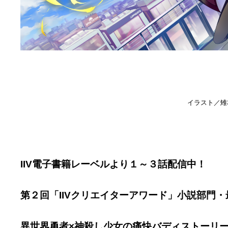
イラスト／雉
IIV電子書籍レーベルより１～３話配信中！
第２回「IIVクリエイターアワード」小説部門
異世界勇者×神殺し少女の痛快バディストーリ