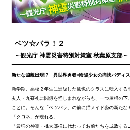
ベツ☆バラ！２
～観光庁 神霊災害特別対策室 秋葉原支部～
新たな凶敵出現!? 異世界勇者×陰陽少女の痛快バディ
新学期、高校２年生に進級した風也のクラスに転入する
友人・九寮礼に関係を怪しまれながらも、一つ屋根の下
ことに。そんな「ベツバラ」の前に猫メイド姿の新たな
「クロネ」が現れる。
「最強の神霊・桃太郎様に代わってお前たちを成敗する