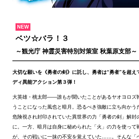
NEW
ベツ☆バラ！３
～観光庁 神霊災害特別対策室 秋葉原支部～
大切な願いを《勇者の剣》に託し、勇者は“勇者”を超え
ディ異能アクション第３弾！
大英雄・桃太郎――誰もが聞いたことがあるヤオヨロズ
うことになった風也と暗月。恐るべき強敵に立ち向かう
危険視され封印されていた異世界の力「勇者の剣」解封
に。一方、暗月は自身に秘められた「火」の力を使って
が、その戦いに一抹の不安を覚えていた……。そんな「