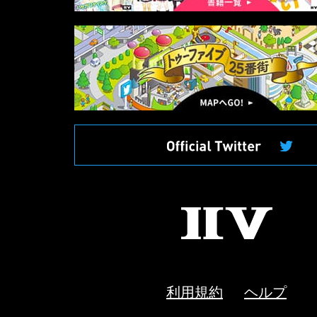
マ
ッ
プ
へ
II
V
利用規約
ヘルプ