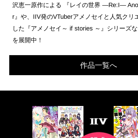
沢恵一原作による 『レイの世界 ―Re:I― Another
r』や、IIV発のVTuberアメノセイと人気ク
した『アメノセイ～ if stories ～』シリー
を展開中！
作品一覧へ
書
籍
一
覧