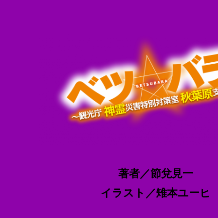
著者／節兌見一
イラスト／雉本ユーヒ