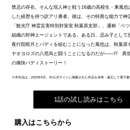
禁忌の存在。そんな現人神と戦う16歳の高校生・東風也
した経歴を持つ訳アリ勇者。彼は、その特異な能力で神
「観光庁 神霊災害特別対策室 秋葉原支部」、通称「ベ
組織の対神エージェントである。ある日、忌み子として
夜行院暗月とバディを組むことになった風也は、秋葉原
ヤオヨロズの八咫烏と闘うことになるのだが――!? 異
の痛快バディストーリー！
※本作品は、2020年6月、IIV公式サイトに掲載された作品を加筆・修正して電子
1話の試し読みはこちら
購入はこちらから