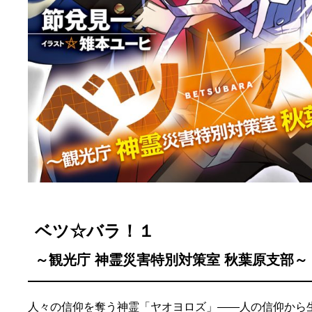
ベツ☆バラ！１
～観光庁 神霊災害特別対策室 秋葉原支部～
人々の信仰を奪う神霊「ヤオヨロズ」――人の信仰から