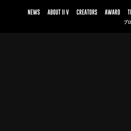
NEWS
ABOUT
CREATOR
AWARD
TI
II
V
プ