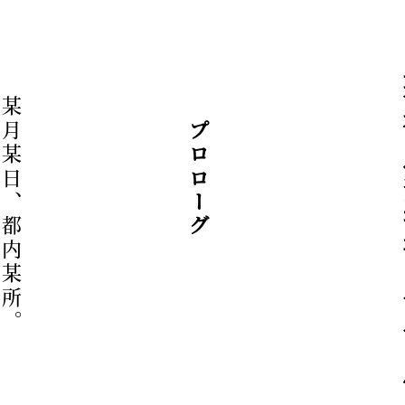
某月某日、都内某所。
著者
プロローグ