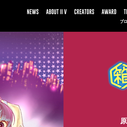
NEWS
ABOUT
CREATOR
AWARD
TI
II
V
プ