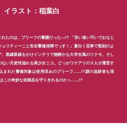
イラスト：稲葉白
れたのは、ブリーフの警護だった—!? 「安い速い巧いでおなじ
キュリティーこと安全警備保障でっす！」蒼白く花車で彫刻のよ
ア、黒縁眼鏡をかけインテリで物静かな大学生風のツクモ、そし
のない天使性溢れる美少女ニコ。どっかワケアリの３人が運営す
込まれた警備対象は使用済みのブリーフ……!?謎の追跡者も現
はこの奇妙な依頼品を守りきれるのかっ……!?