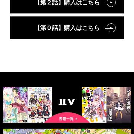
【第２話】購入はこちら
【第０話】購入はこちら
書
籍
一
覧
マ