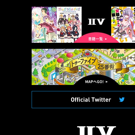
書
籍
一
覧
マ
ッ
プ
へ
II
V