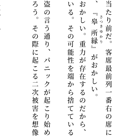
さつき
皋
所縁
ゆかり
』がおかしい。