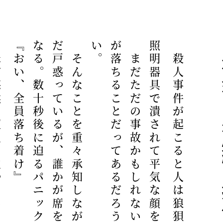
ていた
『おい、全員落ち着け』
。
闇夜衆