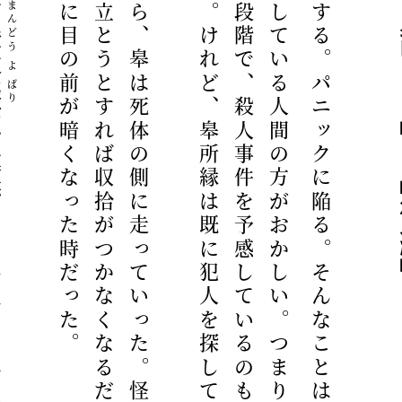
。
そ
ん
な
こ
と
を
重
々
承
知
し
な
が
ら
、
皋
は
死
体
の
側
に
走
っ
て
い
っ
た
。
怪
盗
の
言
う
通
り
、
パ
ニ
ッ
ク
が
起
こ
り
始
め
て
い
る
。
観
客
は
ま
だ
戸
惑
っ
て
い
る
が
、
誰
か
が
席
を
立
と
う
と
す
れ
ば
収
拾
が
つ
か
な
く
な
る
だ
ろ
う
。
そ
の
際
に
起
こ
る
二
次
被
害
を
想
像
す
る
と
背
筋
が
寒
く
な
る
。
数
十
秒
後
に
迫
る
パ
ニ
ッ
ク
に
目
の
前
が
暗
く
な
っ
た
時
だ
っ
た
ま
だ
た
だ
の
事
故
か
も
し
れ
な
い
段
階
で
、
殺
人
事
件
を
予
感
し
て
い
る
の
も
お
か
し
い
。
重
力
が
存
在
す
る
の
だ
か
ら
、
不
幸
に
も
照
明
器
具
が
落
ち
る
こ
と
だ
っ
て
あ
る
だ
ろ
う
。
け
れ
ど
、
皋
所
縁
は
既
に
犯
人
を
探
し
て
い
る
。
そ
の
可
能
性
を
端
か
ら
捨
て
て
い
る
、
皋
所
縁
が
お
か
し
い
『
殺
人
事
件
が
起
こ
る
と
人
は
狼
狽
す
る
。
パ
ニ
ッ
ク
に
陥
る
。
そ
ん
な
こ
と
は
当
た
り
前
だ
。
客
席
最
前
列
一
番
右
の
席
に
座
っ
て
い
た
女
性
が
照
明
器
具
で
潰
さ
れ
て
平
気
な
顔
を
し
て
い
る
人
間
の
方
が
お
か
し
い
。
つ
ま
り
、
まんどう
燈
夜
よ
ばり
帳
放った。