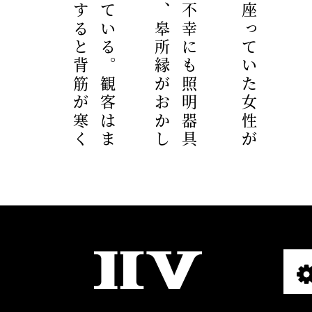
設
II
定
V